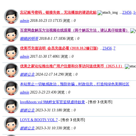
忘记账号密码，链接失效，无法播放的请进此贴
...
2
3
4
5
6
..
1
admin
2018-10-23 13:17
135
浏览：
0
百度网盘解压方法视频在线观看（两个解压方法，请认真仔细查看）
晓晓的明哥
2018-8-1 17:18
36
浏览：
0
优美币充值说明_会员充值必看 (2018.10.2修订版)
...
2
3
4
5
6
..
7
admin
2017-11-30 17:40
61
浏览：
0
优美之家论坛推出推广用户注册和分享访问送优美币（2025.1.1）
娇娇公主
2024-12-17 14:29
0
浏览：
0
本站禁止一切敏感政治，预防诈骗，时政信息，打造纯绿色美脚社区
admin
2022-3-23 23:43
0
浏览：
0
love&boots vol 9纳粹女军官监狱虐待奴隶
- [售价
3
优美币]
娇娇公主
2023-3-31 13:18
0
浏览：
0
LOVE & BOOTS VOL 7
- [售价
3
优美币]
娇娇公主
2023-3-31 10:33
0
浏览：
0