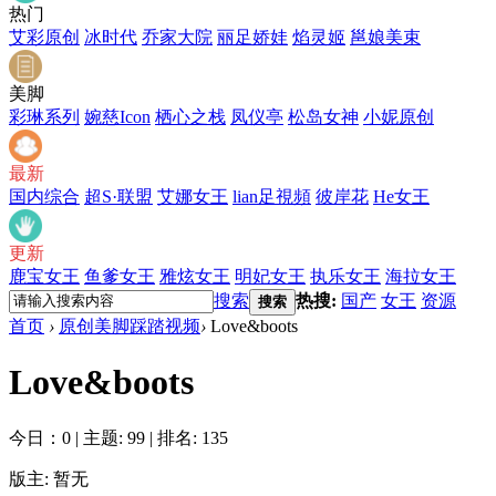
热门
艾彩原创
冰时代
乔家大院
丽足娇娃
焰灵姬
邕娘美束
美脚
彩琳系列
婉慈Icon
栖心之栈
凤仪亭
松岛女神
小妮原创
最新
国内综合
超S·联盟
艾娜女王
lian足視頻
彼岸花
He女王
更新
鹿宝女王
鱼爹女王
雅炫女王
明妃女王
执乐女王
海拉女王
搜索
热搜:
国产
女王
资源
搜索
首页
›
原创美脚踩踏视频
›
Love&boots
Love&boots
今日：0
|
主题: 99
|
排名: 135
版主: 暂无