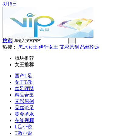
8月6日
搜索
热搜：
黑冰女王
伊轩女王
艾彩原创
品丝论足
版块推荐
女王推荐
国产L足
女王T教
丝足踩踏
精品合集
艾彩原创
品丝论足
黄金
圣水
在线视频
L足小说
T教小说